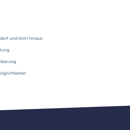
ldorf und Köln hinaus
ütung
inbarung
möglichkeiten