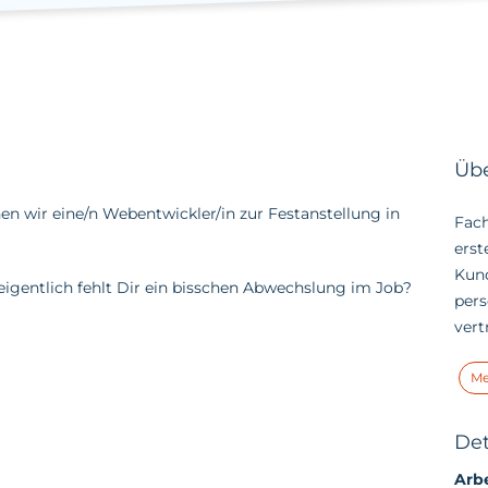
Übe
n wir eine/n Webentwickler/in zur Festanstellung in
Fach
erst
Kund
 eigentlich fehlt Dir ein bisschen Abwechslung im Job?
pers
vert
Me
Det
Arbe