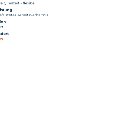
eit, Teilzeit - flexibel
istung
fristetes Arbeitsverhältnis
inn
rt
ndort
ss