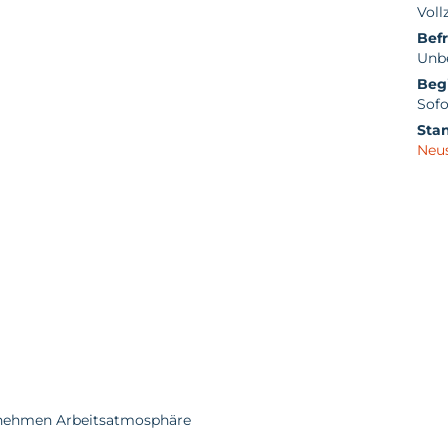
Vollz
Befr
Unbe
Beg
Sofo
Sta
Neu
enehmen Arbeitsatmosphäre