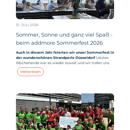
10. JULI 2026
Sommer, Sonne und ganz viel Spaß -
beim addmore Sommerfest 2026
Auch in diesem Jahr feierten wir unser Sommerfest in
der wunderschönen Strandperle Düsseldorf
Letztes
Wochenende war es wieder soweit und wir trafen uns
mit allen addmores - und zahlreichen addmore Kids -
Weiterlesen
zum großen addmore Sommerfest in der Strandperle
am Unterbacher See in Düsseldorf.