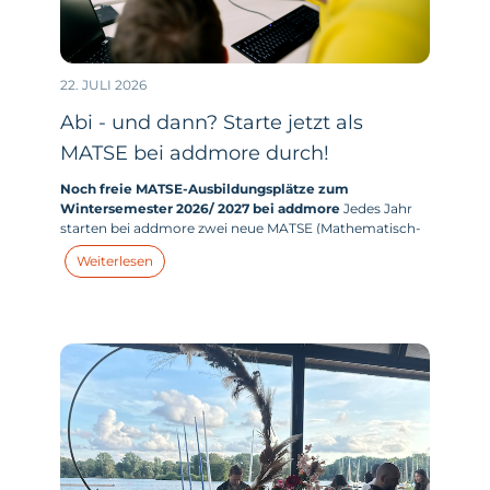
22. JULI 2026
Abi - und dann? Starte jetzt als
MATSE bei addmore durch!
Noch freie MATSE-Ausbildungsplätze zum
Wintersemester 2026/ 2027 bei addmore
Jedes Jahr
starten bei addmore zwei neue MATSE (Mathematisch-
technischer-Softwareentwickler:in) in ihr duales
Weiterlesen
Studium. Und dieses Jahr haben wir zum
Wintersemester 2026/ 2027 tatsächlich noch Plätze frei.