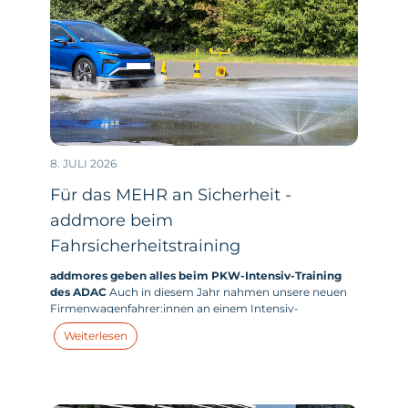
8. JULI 2026
Für das MEHR an Sicherheit -
addmore beim
Fahrsicherheitstraining
addmores geben alles beim PKW-Intensiv-Training
des ADAC
Auch in diesem Jahr nahmen unsere neuen
Firmenwagenfahrer:innen an einem Intensiv-
Fahrsicherheitstraining des ADAC teil, um ihr Auto
Weiterlesen
besser kennenzulernen, Gefahrensituationen besser
einschätzen und im Ernstfall zielgerichteter handeln zu
können.