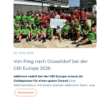
29. JUNI 2026
Von Prag nach Düsseldorf bei der
GBI Europe 2026
addmore radelt bei der GBI Europe erneut als
Goldsponsor für einen guten Zweck
Eine
Wahnsinnstour mit einem starken addmore-Team, was
kein Virus klein kriegt. Von 10 Grad und Regen bis 30
Weiterlesen
Grad und Sonne. Immer Richtung Westen mit teilweise
20-30 km/h Gegenwind war es dieses Jahr ein richtiges
Brett.