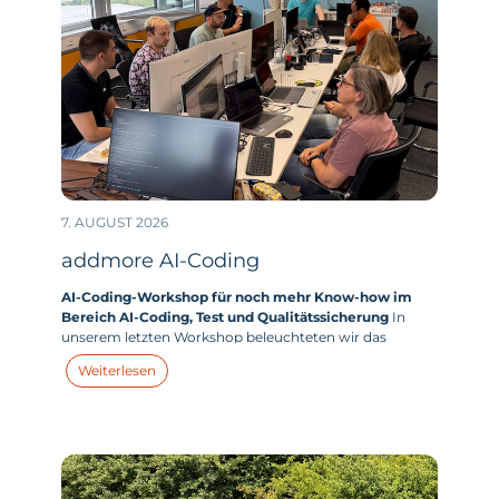
7. AUGUST 2026
addmore AI-Coding
AI-Coding-Workshop für noch mehr Know-how im
Bereich AI-Coding, Test und Qualitätssicherung
In
unserem letzten Workshop beleuchteten wir das
zentrale Thema „AI-Coding“. Wie sehen unsere aktuellen
Weiterlesen
Use Cases im Bereich AI-Coding aus? Und wie können
wir unseren KI-Einsatz im Bereich Coding weiter
optimieren und unsere Effizienz noch weiter steigern?