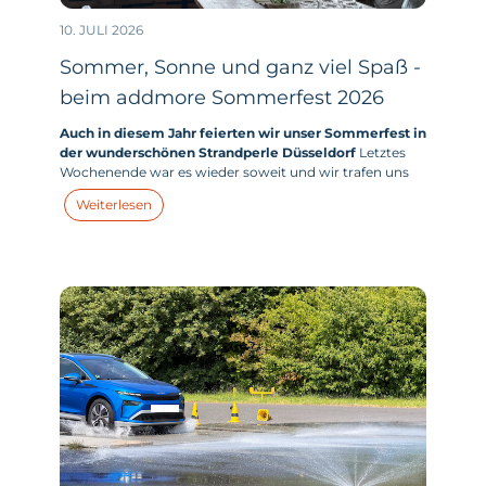
10. JULI 2026
Sommer, Sonne und ganz viel Spaß -
beim addmore Sommerfest 2026
Auch in diesem Jahr feierten wir unser Sommerfest in
der wunderschönen Strandperle Düsseldorf
Letztes
Wochenende war es wieder soweit und wir trafen uns
mit allen addmores - und zahlreichen addmore Kids -
Weiterlesen
zum großen addmore Sommerfest in der Strandperle
am Unterbacher See in Düsseldorf.