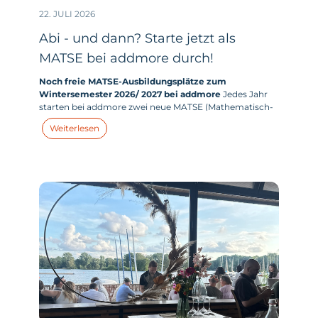
22. JULI 2026
Abi - und dann? Starte jetzt als
MATSE bei addmore durch!
Noch freie MATSE-Ausbildungsplätze zum
Wintersemester 2026/ 2027 bei addmore
Jedes Jahr
starten bei addmore zwei neue MATSE (Mathematisch-
technischer-Softwareentwickler:in) in ihr duales
Weiterlesen
Studium. Und dieses Jahr haben wir zum
Wintersemester 2026/ 2027 tatsächlich noch Plätze frei.