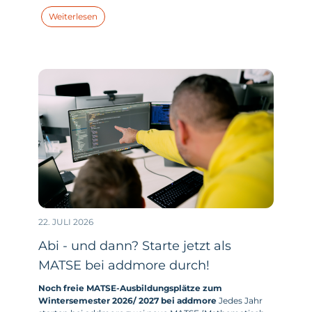
zentrale Thema „AI-Coding“. Wie sehen unsere aktuellen
Weiterlesen
Use Cases im Bereich AI-Coding aus? Und wie können
wir unseren KI-Einsatz im Bereich Coding weiter
optimieren und unsere Effizienz noch weiter steigern?
22. JULI 2026
Abi - und dann? Starte jetzt als
MATSE bei addmore durch!
Noch freie MATSE-Ausbildungsplätze zum
Wintersemester 2026/ 2027 bei addmore
Jedes Jahr