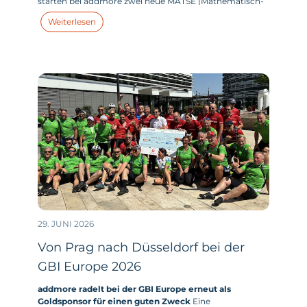
starten bei addmore zwei neue MATSE (Mathematisch-
technischer-Softwareentwickler:in) in ihr duales
Weiterlesen
Studium. Und dieses Jahr haben wir zum
Wintersemester 2026/ 2027 tatsächlich noch Plätze frei.
29. JUNI 2026
Von Prag nach Düsseldorf bei der
GBI Europe 2026
addmore radelt bei der GBI Europe erneut als
Goldsponsor für einen guten Zweck
Eine